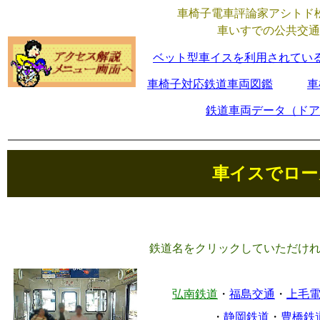
車椅子電車評論家アシトド
車いすでの公共交通
ベット型車イスを利用されてい
車椅子対応鉄道車両図鑑
車
鉄道車両データ（ドア
車イスでロー
鉄道名をクリックしていただけ
弘南鉄道
・
福島交通
・
上毛
・
静岡鉄道
・
豊橋鉄