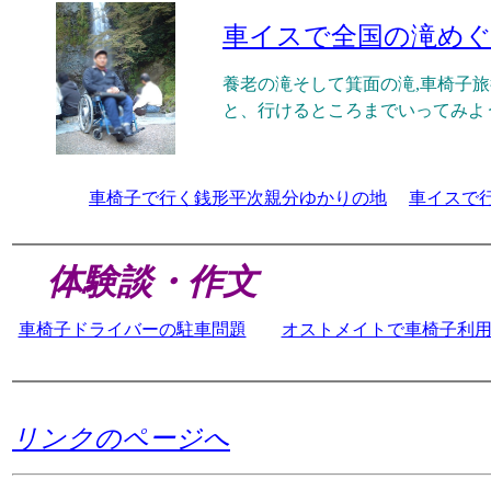
車イスで全国の滝め
養老の滝そして箕面の滝,車椅子
と、行けるところまでいってみよ
車椅子で行く銭形平次親分ゆかりの地
車イスで
体験談・作文
車椅子ドライバーの駐車問題
オストメイトで車椅子利
リンクのページへ