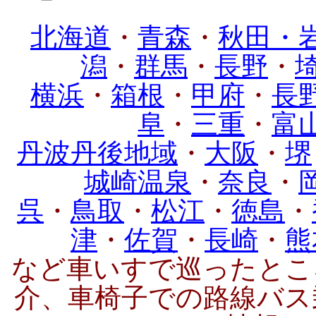
北海道
・
青森
・
秋田・
潟
・
群馬
・
長野
・
横浜
・
箱根
・
甲府
・
長
阜
・
三重
・
富
丹波丹後地域
・
大阪
・
堺
城崎温泉
・
奈良
・
呉
・
鳥取
・
松江
・
徳島
・
津
・
佐賀
・
長崎
・
熊
など車いすで巡ったとこ
介、車椅子での路線バス