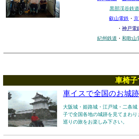
黒部渓谷鉄
叡山電鉄
・
京
・
神戸電
紀州鉄道
・
和歌山
車椅子
車イスで全国のお城跡
大阪城・姫路城・江戸城・二条城
子で全国各地の城跡を見てまわり
巡りの旅をお楽しみ下さい。