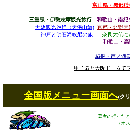
富山県・黒部渓
三重県・伊勢志摩観光旅行
和歌山・南紀
大阪観光旅行（天保山編)
京都・北野天
神戸と明石海峡船の旅
奈良大仏に
和歌山・高
箱根・芦ノ湖
甲子園と大阪ドームで
全国版メニュー画面へ
(ク
著者の行った
（オ