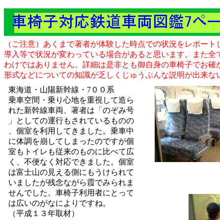
（ご注意）あくまで著者が体験した時点での状況をレポート
導入等で状況が変わっている場合があると思います。また全
わけではありません。詳細は是非とも御自身の車椅子でお確
形式などについての知識が乏しくじゅうぶんな説明が出来な
東海道・山陽新幹線・7００系
乗車空間・乗り心地を重視して造ら
れた新幹線車両、著者は「のぞみ号
」としての運行もされているものの
、個室を利用してきました。乗車中
に体調を崩してしまったのですが個
室もトイレも従来のものに比べて広
く、不便なく対応できました。個室
は富士山の見える側にもうけられて
いましたが残念ながら霞でみられま
せんでした。車椅子利用者にとって
は広いのがなによりですね。
（平成１３年取材）