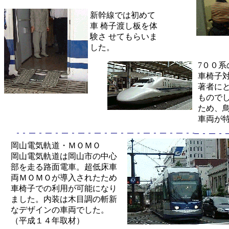
新幹線では初めて
車 椅子渡し板を体
験さ せてもらいま
した。
7００
車椅子
著者に
もので
ため、
車両が
岡山電気軌道・ＭＯＭＯ
岡山電気軌道は岡山市の中心
部を走る路面電車。超低床車
両ＭＯＭＯが導入されたため
車椅子での利用が可能になり
ました。内装は木目調の斬新
なデザインの車両でした。
（平成１４年取材）