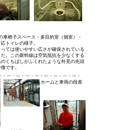
系の車椅子スペース・多目的室（個室）・
対応トイレの様子。
とっては使いやすい広さが確保されている
した。この新幹線は空気抵抗を少なくする
鳥のくちばしがふくれたような外見の先頭
特徴です。
ホームと車両の段差