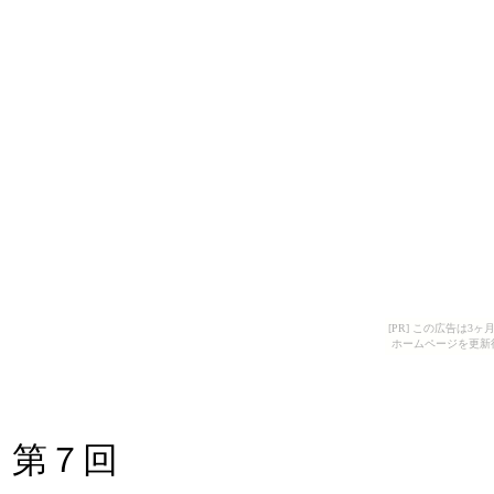
[PR] この広告は
ホームページを更新
第７回