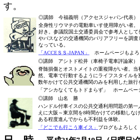
す。
◎講師 今福義明（アクセスジャパン代表）
全身性リウマチの電動車いす使用障がい者。
好き。参議院国土交通委員会で参考人として
やバスなどの交通機関のバリアフリーを調査
なっている。
「ACCEＳＳ-JAPAN」
ホームページもよろ
◎講師 アシトド松井（車椅子電車評論家）
脊髄損傷とオストメイトの重複障がい者。当
然、電車で行動するようにライフスタイルを
数年かけて公共交通機関のみを利用した旅行
「アシカなくてもトドまらず」 ホームペー
◎講師 山名 勝
ハンドル付車イスの公共交通利用問題の第一
えに大阪～東京間を8時間かけての移動しな
ある程度進んでからも不利益を体験。
「どこでも行こう車イス」
ブログもよろしく