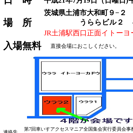
日 時
平成21年7月19日（日曜日
茨城県土浦市大和町９−２
場 所
うららビル２ 
JR土浦駅西口正面イトーヨ
入場無料
直接会場におこしください。
第7回車いすアクセスマニア全国集会実行委員会事
連絡先