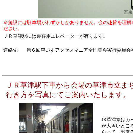
※施設には駐車場がわずかしかありません。会の趣旨を理解
ださい。
ＪＲ草津駅には乗客用エレベーターが有ります。
連絡先
第６回車いすアクセスマニア全国集会実行委員会
ＪＲ草津駅下車から会場の草津市立ま
行き方を写真にてご案内いたします。
JR草津線は
が大きいとこ
らって、出来