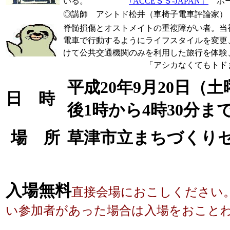
いる。
｢ACCEＳＳ-JAPAN」
ホー
◎講師 アシトド松井（車椅子電車評論家）
脊髄損傷とオストメイトの重複障がい者。当
電車で行動するようにライフスタイルを変更
けて公共交通機関のみを利用した旅行を
「アシカなくてもトドまらず」
平成20年9月20
日 時
後1時から4時30分ま
場 所
草津市立まちづくりセ
入場無料
直接会場におこしください
い参加者があった場合は入場をおこと