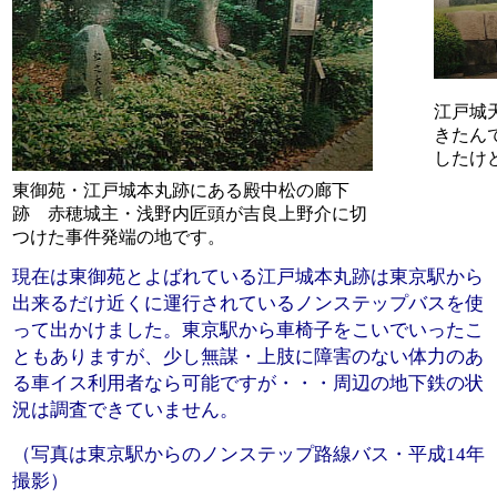
江戸城
きたん
したけ
東御苑・江戸城本丸跡にある殿中松の廊下
跡 赤穂城主・浅野内匠頭が吉良上野介に切
つけた事件発端の地です。
現在は東御苑とよばれている江戸城本丸跡は東京駅から
出来るだけ近くに運行されているノンステップバスを使
って出かけました。東京駅から車椅子をこいでいったこ
ともありますが、少し無謀・上肢に障害のない体力のあ
る車イス利用者なら可能ですが・・・周辺の地下鉄の状
況は調査できていません。
（写真は東京駅からのノンステップ路線バス・平成14年
撮影）