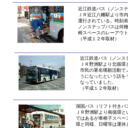
近江鉄道バス（ノンス
ＪＲ近江八幡駅より市
運行されている。時刻
ノンステップバスは何
椅スペースのレーアウ
（平成１２年取材）
近江鉄道バス（ノンス
ＪＲ野洲駅より北循環
市民の署名嘆願活動で
うになったという話を
なっていました。
（平成１２年取材）
湖国バス（リフト付きバ
ＪＲ野洲駅より南循環と
ではあるが車椅子スペー
環と同様、日曜等は運休