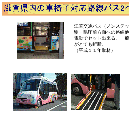
江若交通バス（ノンステ
駅・県庁前方面への路線
電動でセット出来る。一
がとても斬新。
（平成１１年取材）