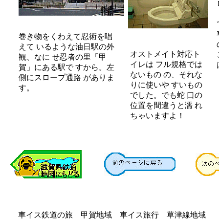
巻き物をくわえて忍術を唱
えて いるような油日駅の外
オストメイト対応ト
観、なに せ忍者の里「甲
イレは フル規格では
賀」にある駅で すから。左
ないもの の、それな
側にスロープ通路 がありま
りに使いや すいもの
す。
でした。でも蛇 口の
位置を間違うと濡 れ
ちゃいますよ！
車イス鉄道の旅 甲賀地域 車イス旅行 草津線地域