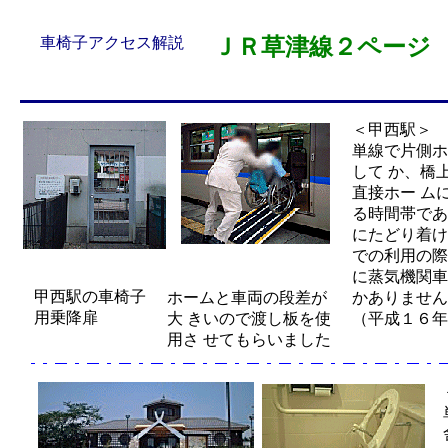
車椅子アクセス解説
ＪＲ草津線２ページ
＜甲西駅＞
単線で片側ホ
して か、橋
直接ホー ム
る時間帯であ
にたどり着け
での利用の際
に蒸気機関車
甲西駅の車椅子
ホームと車両の段差が
かありません
用乗降扉
大 きいので渡し板を使
（平成１６年
用さ せてもらいました