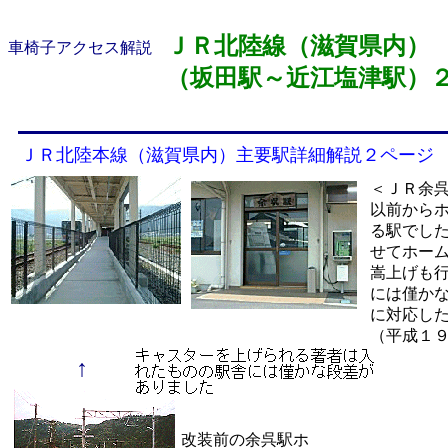
ＪＲ北陸線（滋賀県内）
車椅子アクセス解説
（坂田駅～近江塩津駅）
ＪＲ北陸本線（滋賀県内）主要駅詳細解説２ページ
＜ＪＲ余
以前から
る駅でし
せてホー
嵩上げも
には僅か
に対応し
（平成１
↑
改装前の余呉駅ホ