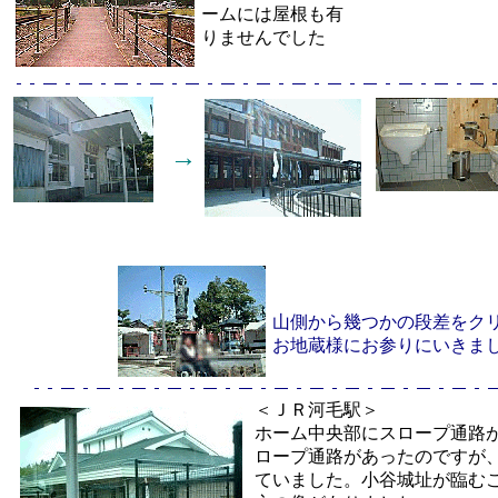
ームには屋根も有
りませんでした
→
山側から幾つかの段差をク
お地蔵様にお参りにいきま
＜ＪＲ河毛駅＞
ホーム中央部にスロープ通路
ロープ通路があったのですが
ていました。小谷城址が臨む