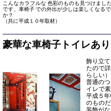
こんなカラフルな 色彩のものも見つけまし
です、車椅子 での外出が少しは楽しくなる
か？
（共に平成１０年取材）
豪華な車椅子トイレあり
飾り立て
たので詳
らしい）
普通のつ
イレで素
平成５年
のものだ
装飾がな