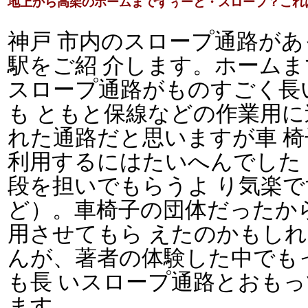
地上から高架のホームまでずぅーと・スロープ？これ
プ
神戸 市内のスロー
通路があ
駅をご紹 介します。ホームま
プ
スロー
通路がものすごく長
も ともと保線などの作業用に
れた通路だと思いますが車 椅
利用するにはたいへんでした
段を担いでもらうよ り気楽で
ど）。車椅子の団体だったか
用させてもら えたのかもし
んが、著者の体験した中でも
プ
も長 いスロー
通路とおもっ
ます。