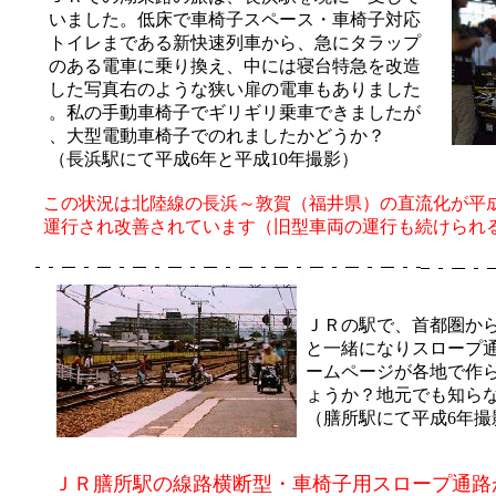
いました。低床で車椅子スペース・車椅子対応
トイレまである新快速列車から、急にタラップ
のある電車に乗り換え、中には寝台特急を改造
した写真右のような狭い扉の電車もありました
。私の手動車椅子でギリギリ乗車できましたが
、大型電動車椅子でのれましたかどうか？
（長浜駅にて平成6年と平成10年撮影）
この状況は北陸線の長浜～敦賀（福井県）の直流化が平
運行され改善されています（旧型車両の運行も続けられ
ＪＲの駅で、首都圏か
と一緒になりスロープ
ームページが各地で作
ょうか？地元でも知ら
（膳所駅にて平成6年撮
ＪＲ膳所駅の線路横断型・車椅子用スロープ通路