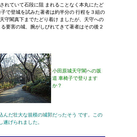
されていて石段に阻 まれることなく本丸にたど
椅子で登城を試みた著者は約半分の 行程を３組の
天守閣真下までたどり着け ましたが、天守への
 る要害の城、腕がしびれてきて著者はその後２
小田原城天守閣への坂
道 車椅子で登ります
か？
込んだ壮大な規模の城郭だったそう です。この
し遂げられました。