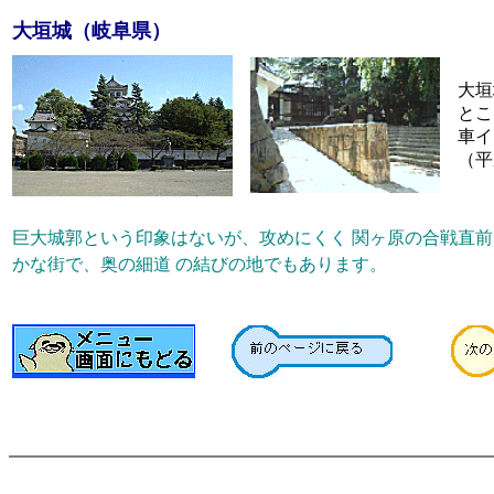
大垣城（岐阜県）
大垣
とこ
車イ
（平
巨大城郭という印象はないが、攻めにくく 関ヶ原の合戦直前
かな街で、奥の細道 の結びの地でもあります。