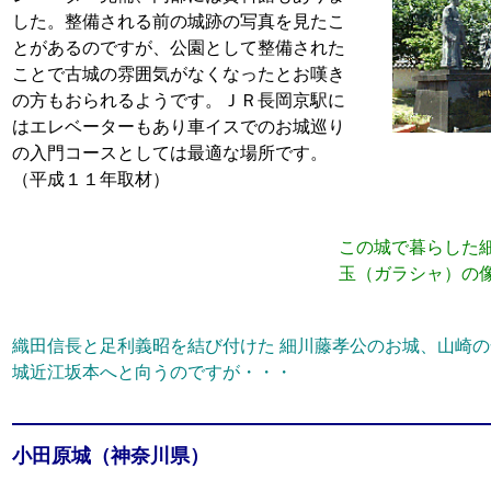
した。整備される前の城跡の写真を見たこ
とがあるのですが、公園として整備された
ことで古城の雰囲気がなくなったとお嘆き
の方もおられるようです。ＪＲ長岡京駅に
はエレベーターもあり車イスでのお城巡り
の入門コースとしては最適な場所です。
（平成１１年取材）
この城で暮らした
玉（ガラシャ）の
織田信長と足利義昭を結び付けた 細川藤孝公のお城、山崎の
城近江坂本へと向うのですが・・・
小田原城（神奈川県）