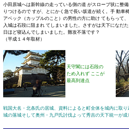
小田原城へは新幹線の走っている側の道 がスロープ状に整備
りつけるので すが、とにかく急で長い坂道が続く。手 動車
アベック（カップルのこと）の男性の方に助け てもらって、
入城は石段に阻まれ てしまいました。さすがは天下になだた
日ほど寝込んでしまいました。難攻不落です？
（平成１４年取材）
天守閣には石段の
ため入れず ここが
最高到達点
戦国大名・北条氏の居城、資料によると町全体を城内に取り
城の落城そして奥州・九戸氏討伐よって秀吉の天下統一が成