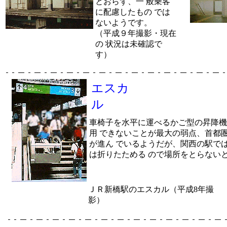
とおらず、一 般乗客
に配慮したもの では
ないようです。
（平成９年撮影・現在
の 状況は未確認で
す）
エスカ
ル
車椅子を水平に運べるかご型の昇降機
用 できないことが最大の弱点、首都
が進ん でいるようだが、関西の駅で
は折りたためる ので場所をとらない
ＪＲ新橋駅のエスカル（平成8年撮
影）