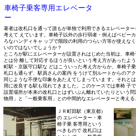
車椅子乗客専用エレベータ
ー
著者は改札口を通って誰もが単独で利用できるエレベーター
考えて えています。車椅子以外の歩行弱者・例えばベビー
ろなハンディキャ ップで階段の利用のつらい方等が使えな
いのではないでしょうか？
ところが駅にエレベーターが設置されはじめた当初は、車椅
とは分 離して対応するほうが良いという考え方があったよ
町駅・京阪守口駅な どはこういった考え方からか、車椅子
札口も通らず、駅員さんの案内 をうけて別ルートからのア
同じような不便な印象をあたえてしまっていま す。それと
用に改良する駅も現れてきました。このケースでは車椅 子
設置場所が本来の改札口とはずいぶん離れていたりという問
物用」と「一般乗客用」との中間的なエレベーターと考える
ＪＲ町田駅（東京都）
の エレベーター・車
椅子乗 客専用という
べきもので 改札口は