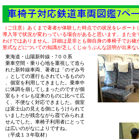
（ご注意）あくまで著者が体験した時点での状況をレポート
導入等で状況が変わっている場合があると思います。また全
わけではありません。詳細は是非とも御自身の車椅子でお確
形式などについての知識が乏しくじゅうぶんな説明が出来な
東海道・山陽新幹線・7００系
乗車空間・乗り心地を重視して造ら
れた新幹線車両、著者は「のぞみ号
」としての運行もされているものの
、個室を利用してきました。乗車中
に体調を崩してしまったのですが個
室もトイレも従来のものに比べて広
く、不便なく対応できました。個室
は富士山の見える側にもうけられて
いましたが残念ながら霞でみられま
せんでした。車椅子利用者にとって
は広いのがなによりですね。
（平成１３年取材）