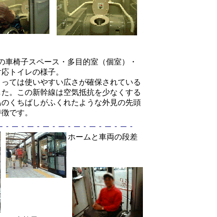
系の車椅子スペース・多目的室（個室）・
対応トイレの様子。
とっては使いやすい広さが確保されている
した。この新幹線は空気抵抗を少なくする
鳥のくちばしがふくれたような外見の先頭
特徴です。
ホームと車両の段差