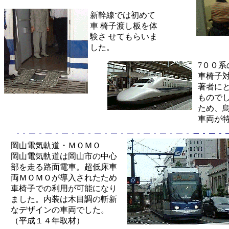
新幹線では初めて
車 椅子渡し板を体
験さ せてもらいま
した。
7００
車椅子
著者に
もので
ため、
車両が
岡山電気軌道・ＭＯＭＯ
岡山電気軌道は岡山市の中心
部を走る路面電車。超低床車
両ＭＯＭＯが導入されたため
車椅子での利用が可能になり
ました。内装は木目調の斬新
なデザインの車両でした。
（平成１４年取材）