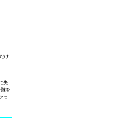
だけ
に失
苦難を
かっ