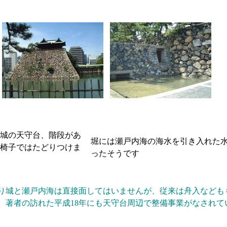
城の天守台、階段があ
堀には瀬戸内海の海水を引き入れた
椅子ではたどりつけま
ったそうです
り城と瀬戸内海は直接面してはいませんが、従来は舟入なども
、著者の訪れた平成18年にも天守台周辺で整備事業がなされて