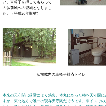
い、車椅子を押してもらって
の弘前城への登城となりまし
た。（平成20年取材）
弘前城内の車椅子対応トイレ
本来の天守閣は落雷により焼失、本丸にあった櫓を天守閣に
すが、東北地方で唯一の現存天守閣だそうです。車イスでの