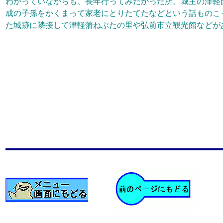
わかっていながらも、長年行ってみたかった所。城主の津軽
成の子孫をかくまって家老にとりたてたなどという話ものこ
た城跡に隣接して津軽藩ねぶたの里や弘前市立観光館などが