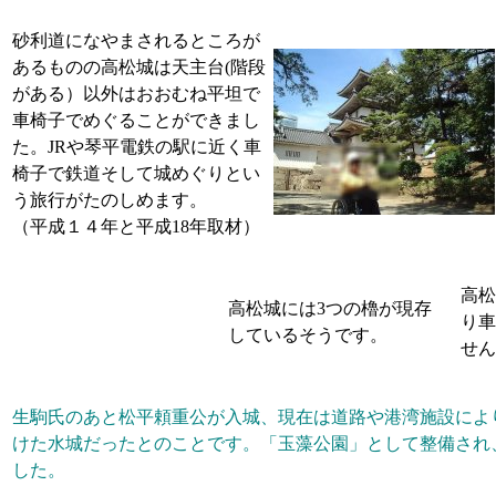
砂利道になやまされるところが
あるものの高松城は天主台(階段
がある）以外はおおむね平坦で
車椅子でめぐることができまし
た。JRや琴平電鉄の駅に近く車
椅子で鉄道そして城めぐりとい
う旅行がたのしめます。
（平成１４年と平成18年取材）
高松
高松城には3つの櫓が現存
り車
しているそうです。
せん
生駒氏のあと松平頼重公が入城、現在は道路や港湾施設によ
けた水城だったとのことです。「玉藻公園」として整備され
した。