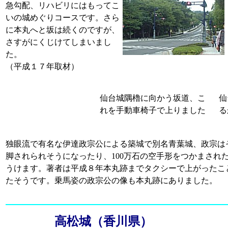
急勾配、リハビリにはもってこ
いの城めぐりコースです。さら
に本丸へと坂は続くのですが、
さすがにくじけてしまいまし
た。
（平成１７年取材）
仙台城隅櫓に向かう坂道、こ
仙
れを手動車椅子で上りました
る
独眼流で有名な伊達政宗公による築城で別名青葉城、政宗は
脚されられそうになったり、100万石の空手形をつかまされ
うけます。著者は平成８年本丸跡までタクシーで上がったこ
たそうです。乗馬姿の政宗公の像も本丸跡にありました。
高松城（香川県）