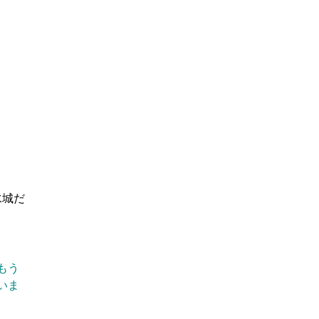
水城だ
もう
いま