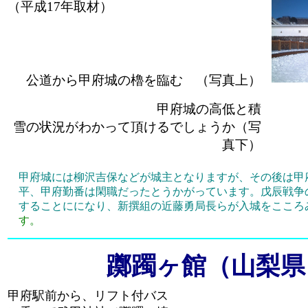
（平成17年取材）
公道から甲府城の櫓を臨む （写真上）
甲府城の高低と積
雪の状況がわかって頂けるでしょうか（写
真下）
甲府城には柳沢吉保などが城主となりますが、その後は甲
平、甲府勤番は閑職だったとうかがっています。戊辰戦争
することにになり、新撰組の近藤勇局長らが入城をこころ
す。
躑躅ヶ館（山梨県
甲府駅前から、リフト付バス