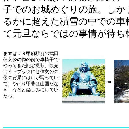
子でのお城めぐりの旅。しか
るかに超えた積雪の中での車
て元旦ならではの事情が待ち
まずはＪＲ甲府駅前の武田
信玄公の像の前で車椅子で
やってきた記念撮影。観光
ガイドブックには信玄公の
像の背景には山が写ってい
⇒
て、やはり甲斐は山国だな
ぁ、などと楽しみにしてい
たら。