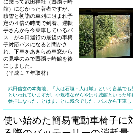
に乗って武田神社（躑躅ヶ崎
館）にむかった著者ですが、
積雪と初詣の車列に阻まれ予
定の４倍の時間で到着、運転
手さんから今乗車しているバ
ス が本日運行の最後の車椅
子対応バスになると聞かさ
れ、下車をあきらめ車窓から
の見学のみで躑躅ヶ崎館を後
にしました。
（平成１７年取材）
武田信玄の本拠地、「人は石垣・人は城」という言葉でも
といわれていますが、小規模ながらやはり城館といった印
参拝になったことはまことに残念でした。バスから下車し
使い始めた簡易電動車椅子に
る際のバッテーリーの消耗量