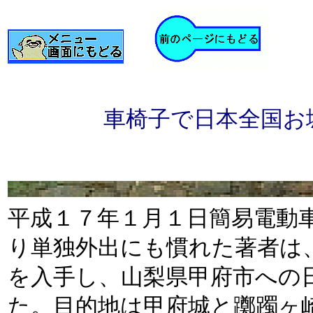
車椅子で日本全国お
平成１７年１月１日簡易電動
り単独外出にも慣れた著者は、
を入手し、山梨県甲府市への
た。目的地は甲府城と躑躅ヶ