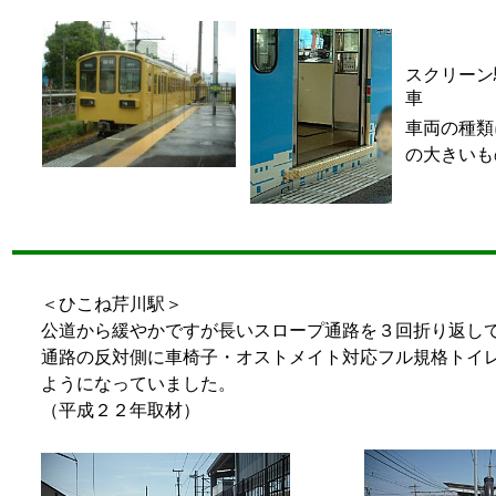
スクリーン
車
車両の種類
の大きいも
＜ひこね芹川駅＞
公道から緩やかですが長いスロープ通路を３回折り返し
通路の反対側に車椅子・オストメイト対応フル規格トイ
ようになっていました。
（平成２２年取材）