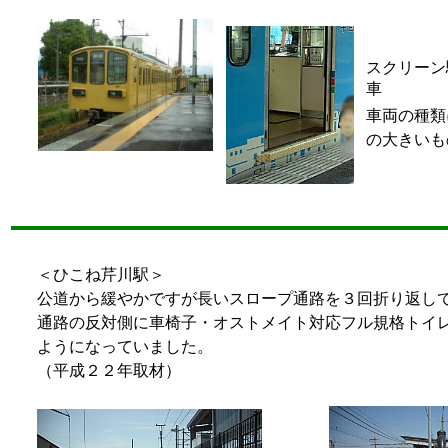
スクリーン
車
車両の種類
の大きいも
＜ひこね芹川駅＞
公道から緩やかですが長いスロープ通路を３回折り返し
通路の反対側に車椅子・オストメイト対応フル規格トイ
ようになっていました。
（平成２２年取材）