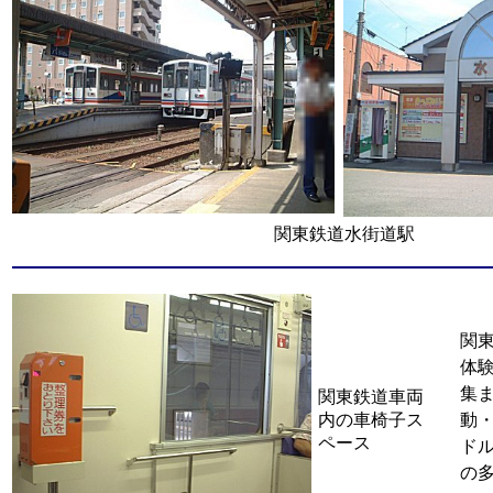
関東鉄道水街道駅
関
体
集
関東鉄道車両
内の車椅子ス
動
ペース
ド
の