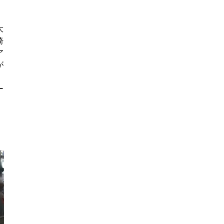
大
椅
ア
が
ー