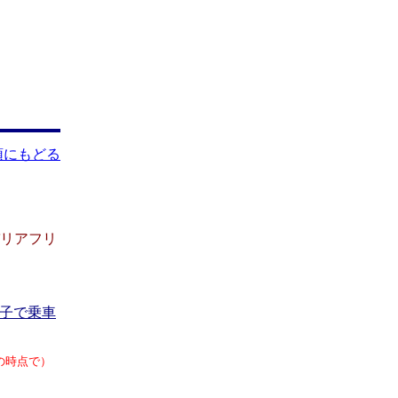
頭にもどる
リアフリ
子で乗車
の時点で）