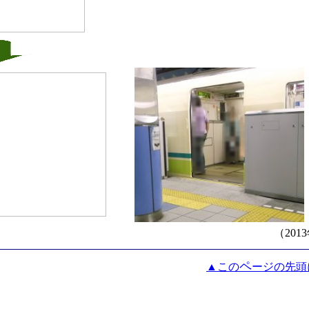
（201
ペ
▲この
ージの先頭