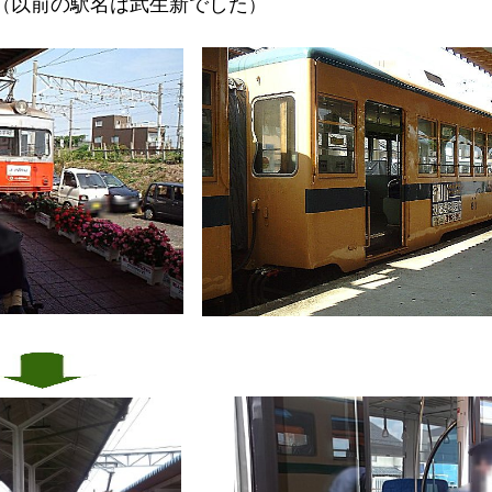
以前の駅名は武生新でした
（
）