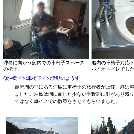
沖島に向かう船内での車椅子スペース
船内の車椅子対応
の様子。
バイオトイレでし
③
沖島での車椅子での活動のようす
琵琶湖の中にある沖島に車椅子の旅行者が上陸、港は
ました。沖島は湖に面した少ない平野部に町があり残
ではなく車イスでの散策をさせてもらいました。