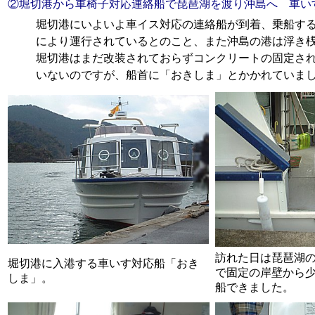
②堀切港から車椅子対応連絡船で琵琶湖を渡り沖島へ 車い
堀切港にいよいよ車イス対応の連絡船が到着、乗船す
により運行されているとのこと、また沖島の港は浮き
堀切港はまだ改装されておらずコンクリートの固定さ
いないのですが、船首に「おきしま」とかかれていま
訪れた日は琵琶湖
堀切港に入港する車いす対応船「おき
で固定の岸壁から
しま」。
船できました。