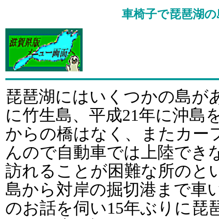
車椅子で琵琶湖の
琵琶湖にはいくつかの島が
に竹生島、平成21年に沖島
からの橋はなく、またカー
んので自動車では上陸でき
訪れることが困難な所のと
島から対岸の掘切港まで車
のお話を伺い15年ぶりに琵