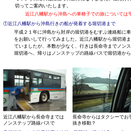
切ってご案内いたします。
近江八幡駅から沖島への車椅子での旅については
①近江八幡駅から沖島行きの船が発着する堀切港まで
平成２１年に沖島から対岸の堀切港をむすぶ連絡船に車
をお願いして行ってみました。近江八幡駅から堀切港ま
ていましたが、本数が少なく、行きは長命寺までノンス
堀切港へ、帰りはノンステップの路線バスで堀切港から
近江八幡駅から長命寺までは
長命寺からはタクシーでお
ノンステップ路線バスで
抜き移動？