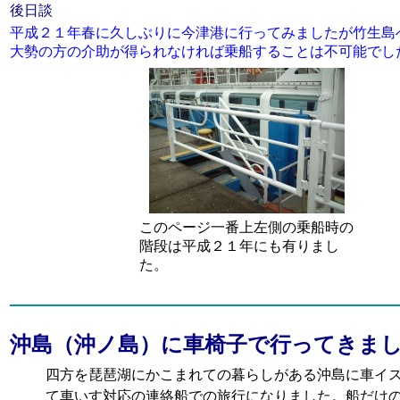
後日談
平成２１年春に久しぶりに今津港に行ってみましたが竹生島
大勢の方の介助が得られなければ乗船することは不可能でし
このページ一番上左側の乗船時の
階段は平成２１年にも有りまし
た。
沖島（沖ノ島）に車椅子で行ってきま
四方を琵琶湖にかこまれての暮らしがある沖島に車イ
て車いす対応の連絡船での旅行になりました。船だけ