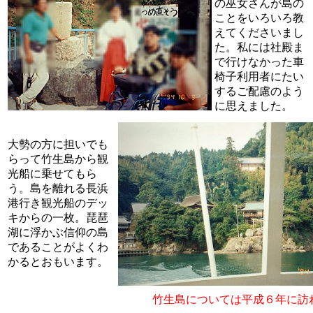
の巫女さんが島の
ことをいろいろ教
えてくださいまし
た。私には社殿ま
で行けなかった車
椅子利用者にたい
するご配慮のよう
に思えました。
大勢の方に担いでも
らって竹生島から観
光船に乗せてもら
う。島を離れる長浜
港行き観光船のデッ
キからの一枚。琵琶
湖に浮かぶ信仰の島
であることがよくわ
かるとおもいます。
竹生島については平成６年に訪